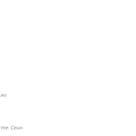
 au
erme. Ceux-