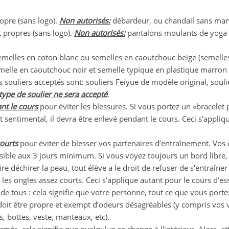
opre (sans logo).
Non autorisés:
débardeur, ou chandail sans man
 propres (sans logo).
Non autorisés:
pantalons moulants de yoga 
semelles en coton blanc ou semelles en caoutchouc beige (semelle
elle en caoutchouc noir et semelle typique en plastique marron (
s souliers acceptés sont: souliers Feiyue de modèle original, soul
type de soulier ne sera accepté
.
nt le cours
pour éviter les blessures. Si vous portez un «bracele
sentimental, il devra être enlevé pendant le cours. Ceci s’appliq
ourts
pour éviter de blesser vos partenaires d’entraînement. Vos 
sible aux 3 jours minimum. Si vous voyez toujours un bord libre, 
ire déchirer la peau, tout élève a le droit de refuser de s'entraîner
les ongles assez courts. Ceci s’applique autant pour le cours d’ess
de tous : cela signifie que votre personne, tout ce que vous porte
doit être propre et exempt d’odeurs désagréables (y compris vos
s, bottes, veste, manteaux, etc).