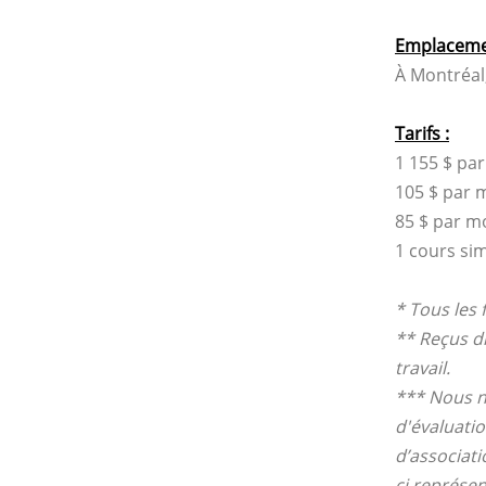
Emplaceme
À Montréal
Tarifs :
1 155 $ pa
105 $ par 
85 $ par m
1 cours sim
* Tous les 
** Reçus di
travail.
*** Nous n
d'évaluation
d’associati
ci représe