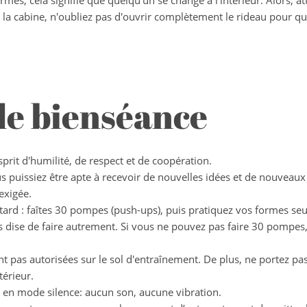
rmés, cela signifie que quelqu'un se change à l'intérieur. Alors, a
c la cabine, n'oubliez pas d'ouvrir complètement le rideau pour q
 de bienséance
rit d'humilité, de respect et de coopération.
us puissiez être apte à recevoir de nouvelles idées et de nouveau
 exigée.
etard : faîtes 30 pompes (push-ups), puis pratiquez vos formes seu
us dise de faire autrement. Si vous ne pouvez pas faire 30 pompes,
t pas autorisées sur le sol d'entraînement. De plus, ne portez pa
térieur.
e en mode silence: aucun son, aucune vibration.