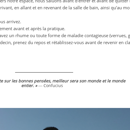
rs notre espace, nous saluons avant d’entrer et avant de quitter l
rrivant, en allant et en revenant de la salle de bain, ainsi qu’au 
us arrivez.
nement avant et après la pratique.
s avez un rhume ou toute forme de maladie contagieuse (verrues, g
édecin, prenez du repos et rétablissez-vous avant de revenir en cl
e sur les bonnes pensées, meilleur sera son monde et le monde
entier. »
― Confucius