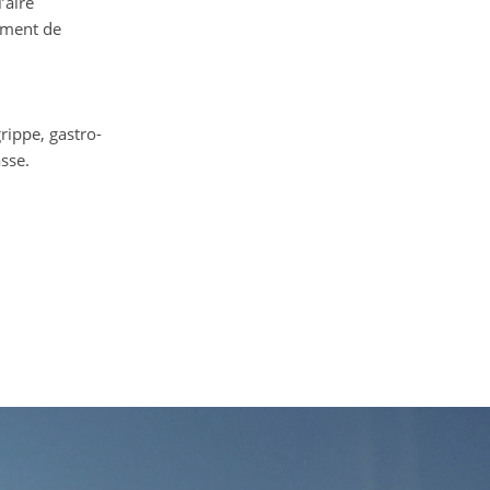
’aire
moment de
rippe, gastro-
asse.