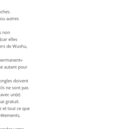
ches.
ou autres
s non
car elles
iers de Wushu,
t permanent»
ue autant pour
ongles doivent
ils ne sont pas
 avec un(e)
ai gratuit.
z et tout ce que
 vêtements,