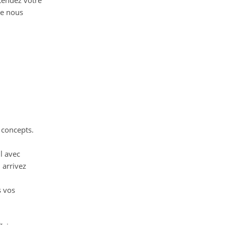
ttendez votre
ue nous
x concepts.
l avec
 arrivez
s vos